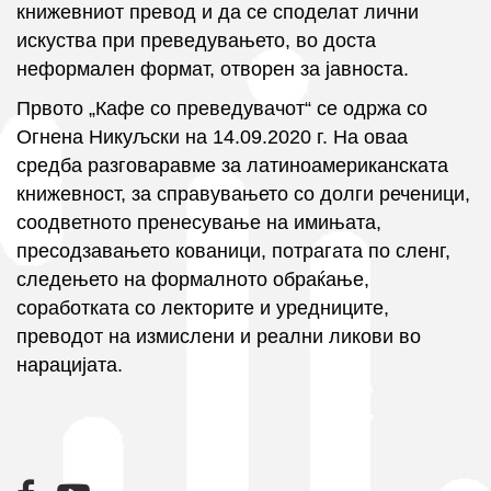
книжевниот превод и да се споделат лични
искуства при преведувањето, во доста
неформален формат, отворен за јавноста.
Првото „Кафе со преведувачот“ се одржа со
Огнена Никуљски на 14.09.2020 г. На оваа
средба разговаравме за латиноамериканската
книжевност, за справувањето со долги реченици,
соодветното пренесување на имињата,
пресодзавањето кованици, потрагата по сленг,
следењето на формалното обраќање,
соработката со лекторите и уредниците,
преводот на измислени и реални ликови во
нарацијата.