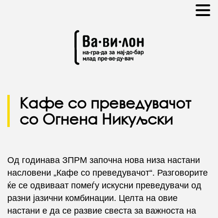
Кафе со преведувачот
со Огнена Никуљски
Од годинава ЗПРМ започна нова низа настани
насловени „Кафе со преведувачот“. Разговорите
ќе се одвиваат помеѓу искусни преведувачи од
разни јазични комбинации. Целта на овие
настани е да се развие свеста за важноста на