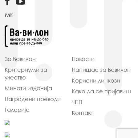
MK
За Вавилон
Новости
Критериуми
за
Напишаа
за Вавилон
учество
Корисни
линкови
Минати
изданија
Како да
се пријавиш
Наградени
преводи
ЧПП
Галерија
Контакт