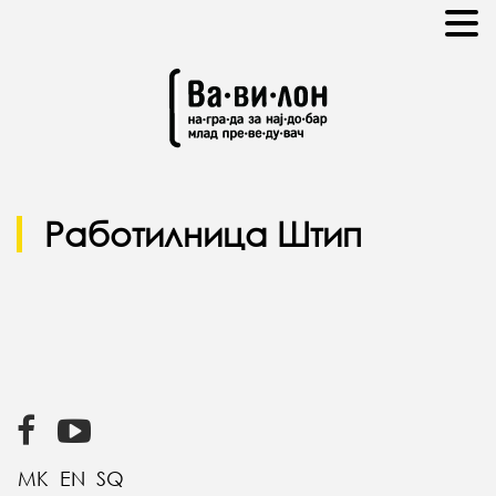
Работилница Штип
MK
EN
SQ