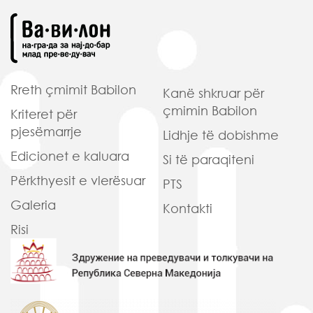
Rreth çmimit Babilon
Kanë shkruar
për
çmimin Babilon
Kriteret
për
pjesëmarrje
Lidhje të
dobishme
Edicionet
e kaluara
Si të
paraqiteni
Përkthyesit
e vlerësuar
PTS
Galeria
Kontakti
Risi