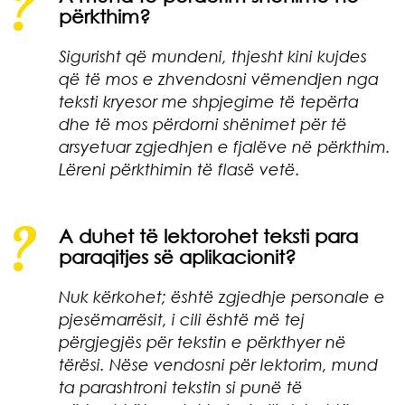
përkthim?
Sigurisht që mundeni, thjesht kini kujdes
që të mos e zhvendosni vëmendjen nga
teksti kryesor me shpjegime të tepërta
dhe të mos përdorni shënimet për të
arsyetuar zgjedhjen e fjalëve në përkthim.
Lëreni përkthimin të flasë vetë.
A duhet të lektorohet teksti para
paraqitjes së aplikacionit?
Nuk kërkohet; është zgjedhje personale e
pjesëmarrësit, i cili është më tej
përgjegjës për tekstin e përkthyer në
tërësi. Nëse vendosni për lektorim, mund
ta parashtroni tekstin si punë të