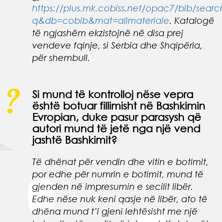
https://plus.mk.cobiss.net/opac7/bib/searc
q&db=cobib&mat=allmateriale
. Katalogë
të ngjashëm ekzistojnë në disa prej
vendeve fqinje, si Serbia dhe Shqipëria,
për shembull.
Si mund të kontrolloj nëse vepra
është botuar fillimisht në Bashkimin
Evropian, duke pasur parasysh që
autori mund të jetë nga një vend
jashtë Bashkimit?
Të dhënat për vendin dhe vitin e botimit,
por edhe për numrin e botimit, mund të
gjenden në impresumin e secilit libër.
Edhe nëse nuk keni qasje në libër, ato të
dhëna mund t’i gjeni lehtësisht me një