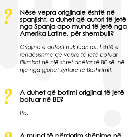
Nëse vepra origjinale është në
spanjisht, a duhet që autori të jetë
nga Spanja apo mund të jetë nga
Amerika Latine, për shembull?
Origjina e autorit nuk luan rol. Është e
rëndësishme që vepra të jetë botuar
fillimisht
në një shtet anëtar të BE-së, në
një nga gjuhët zyrtare të Bashkimit.
A duhet që botimi origjinal të jetë
botuar në BE?
Po.
A mund të përdorim shënime në