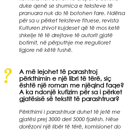
duke qenë se shumica e teksteve të
pranuara nuk do të botohen fare. Ndërsa
për sa u përket teksteve fituese, revista
Kulturen zhivot
kujdeset që të mos ketë
shkelje të të drejtave të autorit gjatë
botimit, në përputhje me rregulloret
ligjore në këtë fushë.
A më lejohet të parashtroj
përkthimin e një libri të tërë, siç
është një roman me njëqind faqe?
A ka ndonjë kufizim për sa i përket
gjatësisë së tekstit të parashtruar?
Përkthimi i parashtruar duhet të jetë me
gjatësi prej 3000 deri 5000 fjalësh. Nëse
dorëzoni një libër të tërë, komisionet do