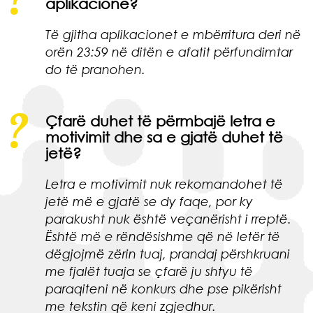
aplikacione?
Të gjitha aplikacionet e mbërritura deri në
orën 23:59 në ditën e afatit përfundimtar
do të pranohen.
Çfarë duhet të përmbajë letra e
motivimit dhe sa e gjatë duhet të
jetë?
Letra e motivimit nuk rekomandohet të
jetë më e gjatë se dy faqe, por ky
parakusht nuk është veçanërisht i rreptë.
Është më e rëndësishme që në letër të
dëgjojmë zërin tuaj, prandaj përshkruani
me fjalët tuaja se çfarë ju shtyu të
paraqiteni në konkurs dhe pse pikërisht
me tekstin që keni zgjedhur.