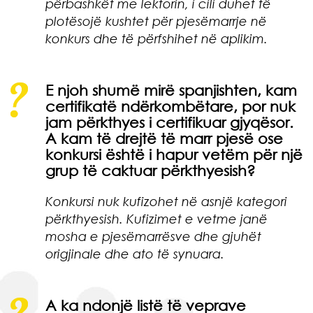
përbashkët me lektorin, i cili duhet të
plotësojë kushtet për pjesëmarrje në
konkurs dhe të përfshihet në aplikim.
E njoh shumë mirë spanjishten, kam
certifikatë ndërkombëtare, por nuk
jam përkthyes i certifikuar gjyqësor.
A kam të drejtë të marr pjesë ose
konkursi është i hapur vetëm për një
grup të caktuar përkthyesish?
Konkursi nuk kufizohet në asnjë kategori
përkthyesish. Kufizimet e vetme janë
mosha e pjesëmarrësve dhe gjuhët
origjinale dhe ato të synuara.
A ka ndonjë listë të veprave