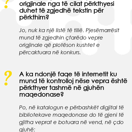
origjinale nga të cilat përkthyesi
duhet të zgjedhë tekstin për
përkthim?
Jo, nuk ka një listë të tillë. Pjesëmarrësit
mund të zgjedhin çfarëdo vepre
origjinale që plotëson kushtet e
përcaktuara në konkurs.
A ka ndonjë faqe të internetit ku
mund të kontrolloj nëse vepra është
përkthyer tashmë në gjuhën
maqedonase?
Po, në katalogun e përbashkët digjital të
bibliotekave maqedonase do të gjeni të
gjitha veprat e botuara në vend, në çdo
gjuhë: