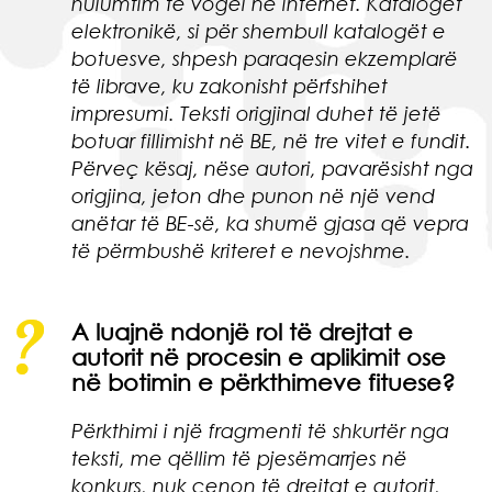
hulumtim të vogël në internet. Katalogët
elektronikë, si për shembull katalogët e
botuesve, shpesh paraqesin ekzemplarë
të librave, ku zakonisht përfshihet
impresumi. Teksti origjinal duhet të jetë
botuar fillimisht në BE, në tre vitet e fundit.
Përveç kësaj, nëse autori, pavarësisht nga
origjina, jeton dhe punon në një vend
anëtar të BE-së, ka shumë gjasa që vepra
të përmbushë kriteret e nevojshme.
A luajnë ndonjë rol të drejtat e
autorit në procesin e aplikimit ose
në botimin e përkthimeve fituese?
Përkthimi i një fragmenti të shkurtër nga
teksti, me qëllim të pjesëmarrjes në
konkurs, nuk cenon të drejtat e autorit,