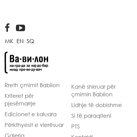
MK
EN
SQ
Rreth çmimit Babilon
Kanë shkruar
për
çmimin Babilon
Kriteret
për
pjesëmarrje
Lidhje të
dobishme
Edicionet
e kaluara
Si të
paraqiteni
Përkthyesit
e vlerësuar
PTS
Galeria