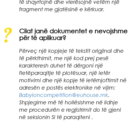
të shqyrtojnë dhe vlerësojnë vetëm një
fragment me gjatësinë e kërkuar.
Cilat janë dokumentet e nevojshme
për të aplikuar?
Përveç një kopjeje të tekstit origjinal dhe
të përkthimit, me një kod prej pesë
karakteresh duhet të dërgoni një
fletëparaqitje të plotësuar, një letër
motivimi dhe një kopje të letërnjoftimit në
adresën e postës elektronike në vijim:
Babyloncompetition@euhouse.mk
.
Shpjegime më të hollësishme në lidhje
me procedurën e regjistrimit do të gjeni
në seksionin Si të paraqiteni .