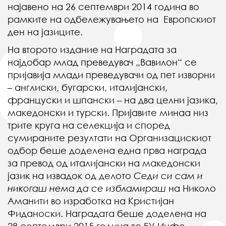
најавено на 26 септември 2014 година во
рамките на одбележувањето на Европскиот
ден на јазиците.
На второто издание на Наградата за
најдобар млад преведувач „Вавилон“ се
пријавија млади преведувачи од пет изворни
– англиски, бугарски, италијански,
француски и шпански – на два целни јазика,
македонски и турски. Пријавите минаа низ
трите круга на селекција и според
сумираните резултати на Организацискиот
одбор беше доделена една прва награда
за превод од италијански на македонски
јазик на извадок од делото
Седи си сам и
никогаш нема да се избламираш
на Николо
Аманити во изработка на Кристијан
Фиданоски. Наградата беше доделена на