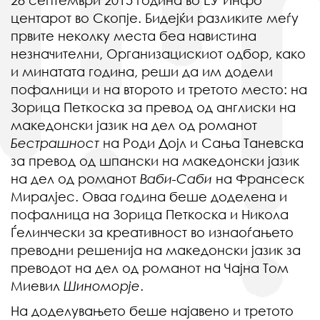
28 септември 2015 година во ЕУ Инфо
центарот во Скопје. Бидејќи разликите меѓу
првите неколку места беа навистина
незначителни, Организацискиот одбор, како
и минатата година, реши да им додели
пофалници и на второто и третото место: на
Зорица Петкоска за превод од англиски на
македонски јазик на дел од романот
Бестрашност
на Роди Дојл и Сања Таневска
за превод од шпански на македонски јазик
на дел од романот
Ваби-Саби
на Франсеск
Миралјес. Оваа година беше доделена и
пофалница на Зорица Петкоска и Никола
Ѓелинчески за креативност во изнаоѓањето
преводни решенија на македонски јазик за
преводот на дел од романот на Чајна Том
Миевил
Шиноморје
.
На доделувањето беше најавено и третото