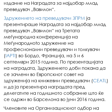
издание на Наградата за најдобар млад
преведувач „Вавилон“.
Здружението на преведувачи ЗПРМ
ја
презентираше Наградата за најдобар млад
преведувач „Вавилон“ на Третата
меѓународна конференција на
Меѓународноto здружение на
професионални преведувачи и толкувачи
(
IAPTI
) во Бордо, Франција, на 5 и 6
септември 2015 година. По презентацијата
на наградата, Здружението доби покана да
се зачлени во Европскиот совет на
здруженија на книжевни преведувачи (
CEATL
)
и да ја презентира наградата пред
делегатите на годишното собрание што ќе
се одржи во Барселона во јуни 2016 година.
Членовите на Организацискиот одбор на